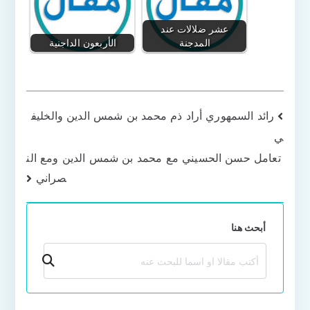
عشر ضلالات عند
المدجنة
الأربعون الداجنية
تصفّح
رائد السمهوري أراد ذم محمد بن شمس الدين والخليف
ي
المقالات
تعامل حسن الحسيني مع محمد بن شمس الدين ومع الن
صراني
أبحث هنا
بحث