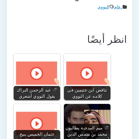
.عام
النووي
انظر أيضًا
تناقض ابن عثيمين في
عبد الرحمن البراك
كلامه عن النووي
يقول النووي أشعري
ميم المدجنة يطالبون
محمد بن شمس الدين
عثمان الخميس يبيح