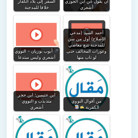
أن يقول عن ابن الجوزي
السفر إلى بلاد الكفار
أشعري
خلافا للمدجنة
أحمد السيد (مدعي
الإصلاح) أول من سن
للمدجنة تتبع معاصي
وعورات المخالف حتى
أيوب بوزيان - النووي
لو تاب منها
أشعري وليس مبتدعا
ابن عثيمين؛ ابن حجر
من أقوال النووي
متذبذب و النووي
الكفرية
أشعري