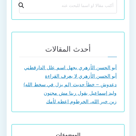
بحث
أحدث المقالات
أبو الحسن الأزهري يجهل اسم علل الدارقطني
أبو الحسن الأزهري لا يعرف القراءة
دعدوش – خطأ حديث (لم يزل في سخط الله)
وليد إسماعيل يقول ربنا مش مجنون
زين خير الله، الخرطوم اعطه لأمك
الموضوعات