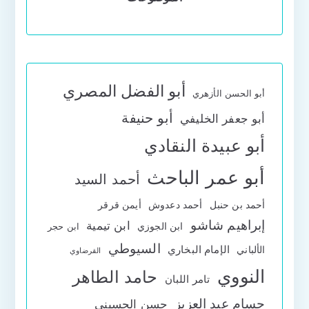
أبو الفضل المصري
أبو الحسن الأزهري
أبو حنيفة
أبو جعفر الخليفي
أبو عبيدة النقادي
أبو عمر الباحث
أحمد السيد
أحمد بن حنبل
أحمد دعدوش
أيمن قرقر
إبراهيم شاشو
ابن تيمية
ابن الجوزي
ابن حجر
السيوطي
الإمام البخاري
الألباني
القرضاوي
النووي
حامد الطاهر
تامر اللبان
حسام عبد العزيز
حسن الحسيني