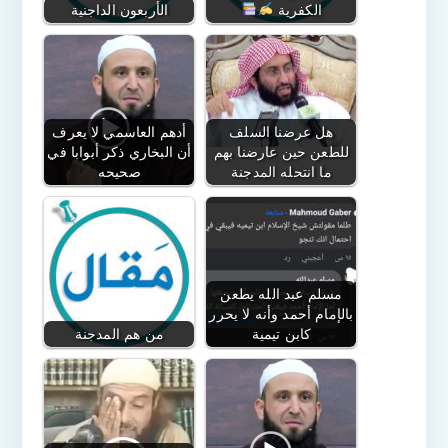
الكفرية
الأربعون الداجنية
هل عرضنا السلف
أدهم العاسمي لا يعرف
للطعن حين عارضنا بهم
أن البخاري ذكر أبوابا في
ما انتحله المدجنة
صحيحه
مسلم عبد الله يطعن
بالإمام أحمد وأنه لا يحرر
كابن تيمية
من هم المدجنة