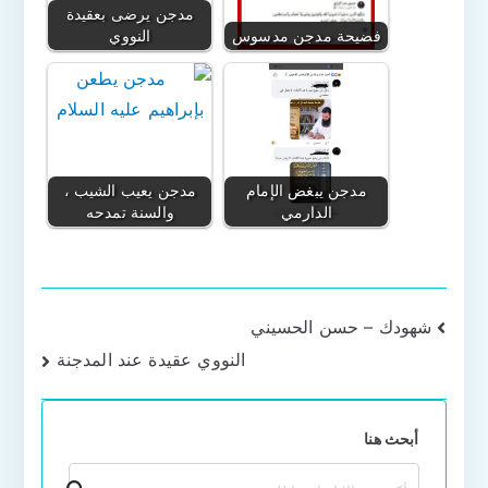
مدجن يرضى بعقيدة
فضيحة مدجن مدسوس
النووي
مدجن يبغض الإمام
مدجن يعيب الشيب ،
الدارمي
والسنة تمدحه
تصفّح
شهودك – حسن الحسيني
النووي عقيدة عند المدجنة
المقالات
أبحث هنا