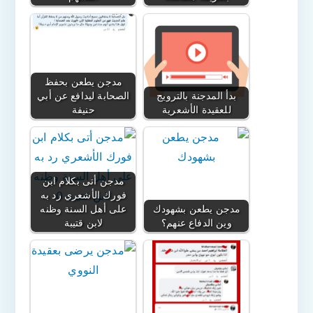
مدجن يطعن بحفظ
بدأ المدجنة بالترويج
الصحابة ليدافع عن أبي
للعقيدة الأشعرية
حنيفة
مدجن أتى بكلام ابن
فورك الأشعري رد به
مدجن يطعن بشهودك
على أهل السنة وظنه
وين الدفاع عنهم؟
لابن قتيبة