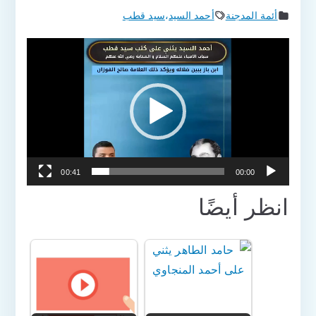
أئمة المدجنة
أحمد السيد
،
سيد قطب
مشغل
الفيديو
00:41
00:00
انظر أيضًا