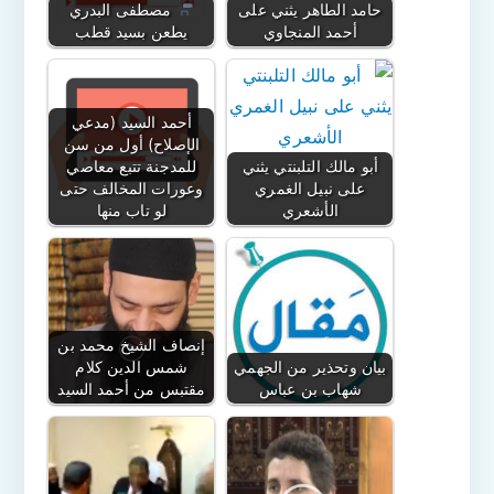
حامد الطاهر يثني على
مصطفى البدري
أحمد المنجاوي
يطعن بسيد قطب
أحمد السيد (مدعي
الإصلاح) أول من سن
أبو مالك التلبنتي يثني
للمدجنة تتبع معاصي
على نبيل الغمري
وعورات المخالف حتى
الأشعري
لو تاب منها
إنصاف الشيخ محمد بن
بيان وتحذير من الجهمي
شمس الدين كلام
شهاب بن عباس
مقتبس من أحمد السيد