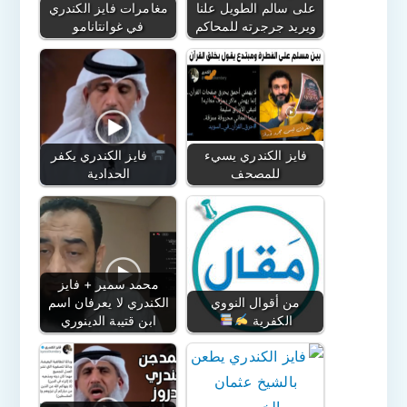
على سالم الطويل علنا
مغامرات فايز الكندري
ويريد جرجرته للمحاكم
في غوانتانامو
فايز الكندري يسيء
فايز الكندري يكفر
للمصحف
الحدادية
محمد سمير + فايز
من أقوال النووي
الكندري لا يعرفان اسم
الكفرية
ابن قتيبة الدينوري