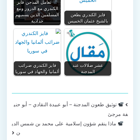
تعامل المدجن فايز
الكندري مع الدروز ومع
فايز الكندري يطعن
المسلمين الذين يسميهم
بالشيخ عثمان الخميس
حدادية
عشر ضلالات عند
فايز الكندري ضرائب
المدجنة
ألمانيا والجهاد في سوريا
تصفّح
توثيق طعون المدجنة – أبو عبيدة النقادي – أبو حني
فة مرجئ
المقالات
ماذا ينقم شؤون إسلامية على محمد بن شمس الدي
ن