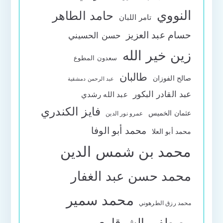
النووي
حامد الطاهر
تامر اللبان
حسام عبد العزيز
حسن الحسيني
زين خير الله
سعدون المطوع
طالبان
صالح الفوزان
عبد الرحمن دمشقية
عبد القادر البكور
عبد الله رشدي
فايز الكندري
عثمان الخميس
عمرو نور الدين
محمد أبو الوفا
محمد أبو العلا
محمد بن شمس الدين
محمد حسن عبد الغفار
محمد سمير
محمد رزق الطرهوني
مصطفى الشرقاوي