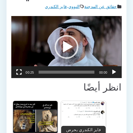
حقائق عن المدجنة
النووي
،
فايز الكندري
مشغل
الفيديو
00:25
00:00
انظر أيضًا
فايز الكندري يحرض