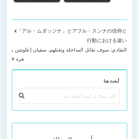
تصفّح
「アル・ムダッジナ」とアフル・スンナの信仰と
行動における違い
المقالات
النقادي: سوف نقاتل المداخلة ونقتلهم. سفيان إعلوشن ي
قره
أبحث هنا
بحث