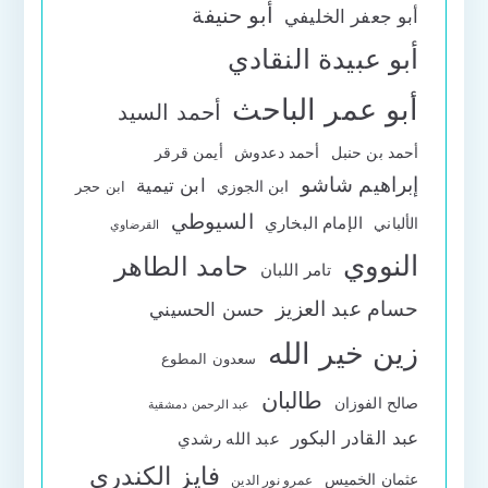
أبو حنيفة
أبو جعفر الخليفي
أبو عبيدة النقادي
أبو عمر الباحث
أحمد السيد
أحمد بن حنبل
أحمد دعدوش
أيمن قرقر
إبراهيم شاشو
ابن تيمية
ابن الجوزي
ابن حجر
السيوطي
الإمام البخاري
الألباني
القرضاوي
النووي
حامد الطاهر
تامر اللبان
حسام عبد العزيز
حسن الحسيني
زين خير الله
سعدون المطوع
طالبان
صالح الفوزان
عبد الرحمن دمشقية
عبد القادر البكور
عبد الله رشدي
فايز الكندري
عثمان الخميس
عمرو نور الدين