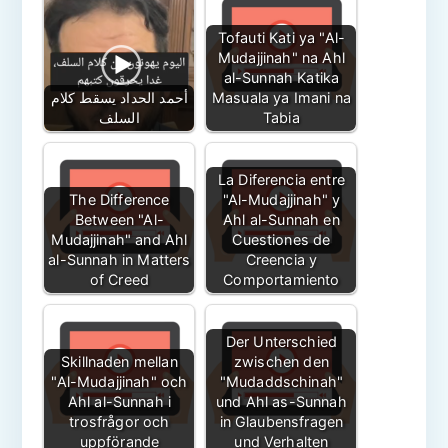
Tofauti Kati ya "Al-
Mudajjinah" na Ahl
al-Sunnah Katika
Masuala ya Imani na
أحمد الحداد يسقط كلام
Tabia
السلف
La Diferencia entre
The Difference
"Al-Mudajjinah" y
Between "Al-
Ahl al-Sunnah en
Mudajjinah" and Ahl
Cuestiones de
al-Sunnah in Matters
Creencia y
of Creed
Comportamiento
Der Unterschied
Skillnaden mellan
zwischen den
"Al-Mudajjinah" och
"Mudaddschinah"
Ahl al-Sunnah i
und Ahl as-Sunnah
trosfrågor och
in Glaubensfragen
uppförande
und Verhalten