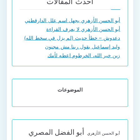
أحدث المقالات
أبو الحسن الأزهري يجهل اسم علل الدارقطني
أبو الحسن الأزهري لا يعرف القراءة
دعدوش – خطأ حديث (لم يزل في سخط الله)
وليد إسماعيل يقول ربنا مش مجنون
زين خير الله، الخرطوم اعطه لأمك
الموضوعات
أبو الفضل المصري
أبو الحسن الأزهري