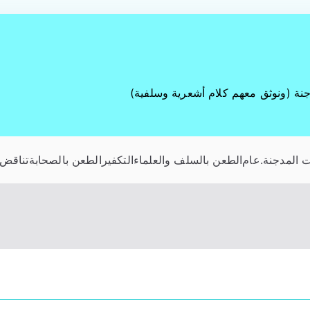
جنة (ونوثق معهم كلام أشعرية وسلفية)
 المدجنة
.عام
الطعن بالسلف والعلماء
التكفير
الطعن بالصحابة
تناقض 