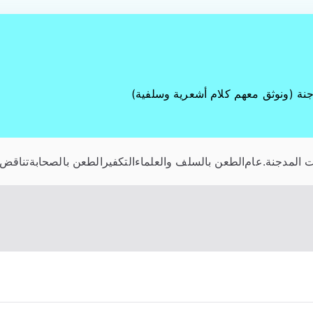
جنة (ونوثق معهم كلام أشعرية وسلفية)
 المدجنة
.عام
الطعن بالسلف والعلماء
التكفير
الطعن بالصحابة
تناقض 