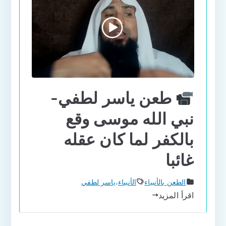
طعن ياسر لطفي-
نبي الله موسى وقع
بالكفر لما كان عقله
غائبا
الطعن بالأنبياء
الأنبياء
،
ياسر لطفي
اقرأ المزيد