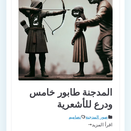
المدجنة طابور خامس
ودرع للأشعرية
صور المدجنة
تصاميم
اقرأ المزيد