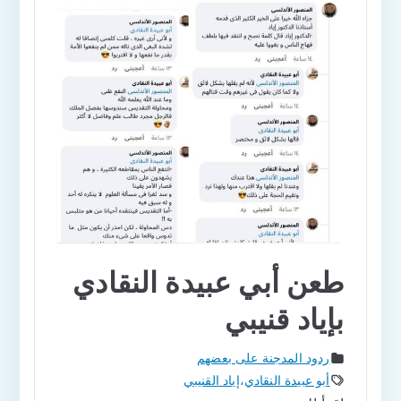
طعن أبي عبيدة النقادي
بإياد قنيبي
ردود المدجنة على بعضهم
أبو عبيدة النقادي
،
إياد القنيبي