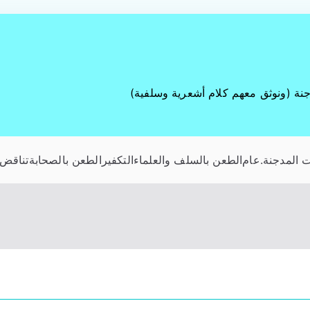
جنة (ونوثق معهم كلام أشعرية وسلفية)
 المدجنة
.عام
الطعن بالسلف والعلماء
التكفير
الطعن بالصحابة
تناقض 