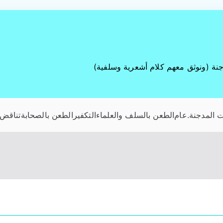
جنة (ونوثق معهم كلام أشعرية وسلفية)
 المدجنة
.عام
الطعن بالسلف والعلماء
التكفير
الطعن بالصحابة
تناقض 